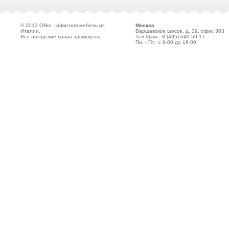
© 2013 Ofiko - офисная мебель из
Москва
Италии.
Варшавское шоссе, д. 39, офис 303
Все авторские права защищены.
Тел./факс: 8 (495)
640-59-17
Пн. - Пт.: с 9-00 до 18-00